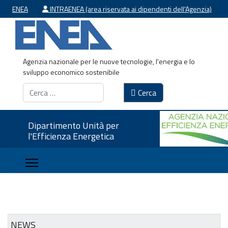
ENEA
INTRAENEA (area riservata ai dipendenti dell'Agenzia)
Agenzia nazionale per le nuove tecnologie, l'energia e lo
sviluppo economico sostenibile
Cerca
Cerca
Dipartimento Unità per
l'Efficienza Energetica
Dipartimento
Unità per
l'Efficienza
Energetica -
NEWS